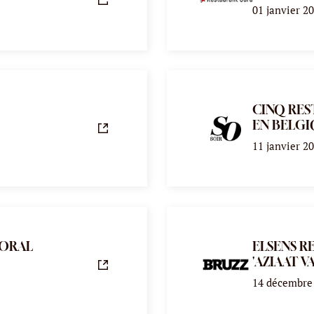
01 janvier 2
CINQ RES
EN BELG
11 janvier 2
OORAL
ELSENS R
'AZIAAT V
14 décembre